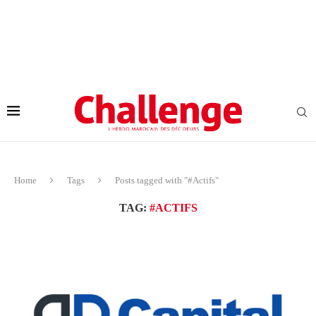
Home
Tags
Posts tagged with "#Actifs"
TAG:
#ACTIFS