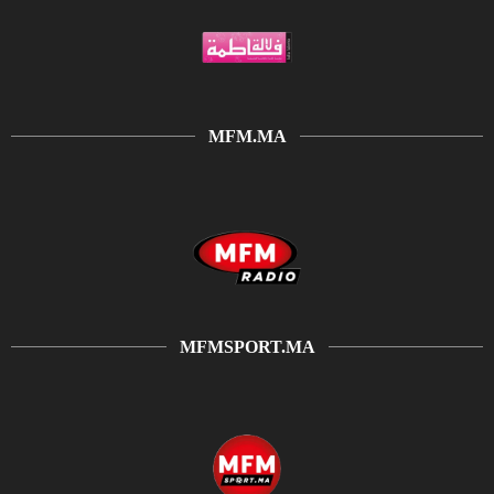
MFM.MA
MFMSPORT.MA