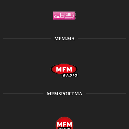
MFM.MA
MFMSPORT.MA