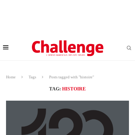
Home
Tags
Posts tagged with "histoire"
TAG:
HISTOIRE