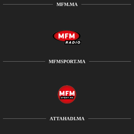
MFM.MA
MFMSPORT.MA
ATTAHADI.MA