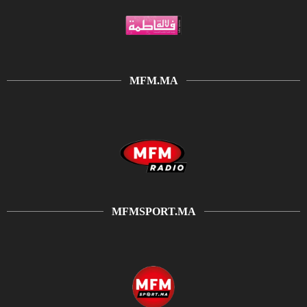
MFM.MA
MFMSPORT.MA