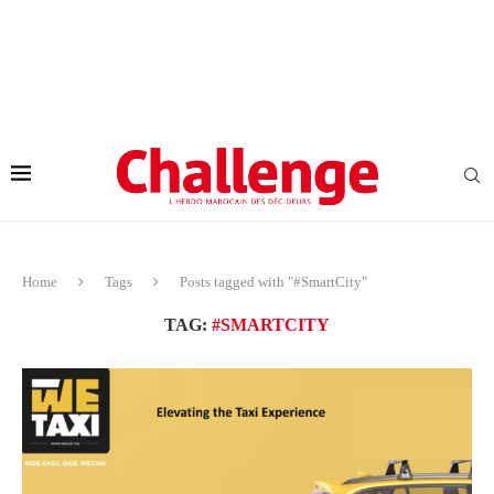
Home
Tags
Posts tagged with "#SmartCity"
TAG:
#SMARTCITY