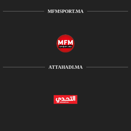
MFMSPORT.MA
ATTAHADI.MA