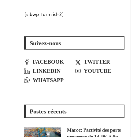
u
[sibwp_form id=2]
e
Suivez-nous
FACEBOOK
TWITTER
LINKEDIN
YOUTUBE
WHATSAPP
Postes récents
Maroc: l’activité des ports
progresse de 14,4% à fin