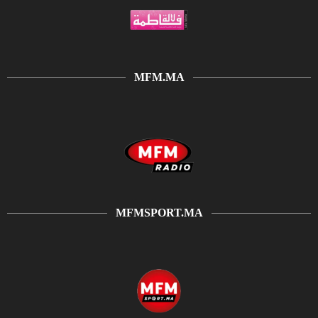
MFM.MA
MFMSPORT.MA