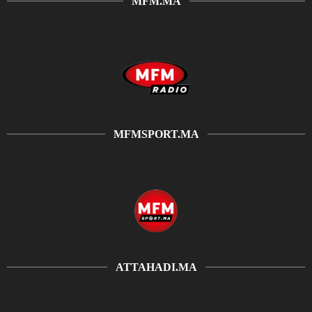
MFM.MA
MFMSPORT.MA
ATTAHADI.MA