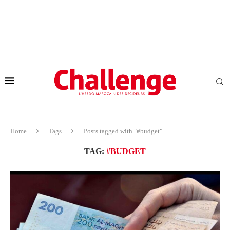
Home
Tags
Posts tagged with "#budget"
TAG:
#BUDGET