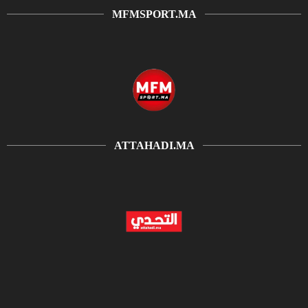
MFMSPORT.MA
ATTAHADI.MA