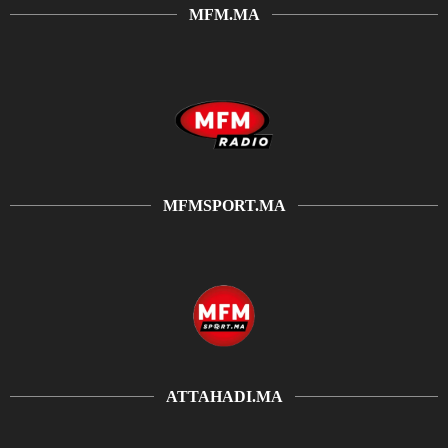
MFM.MA
MFMSPORT.MA
ATTAHADI.MA