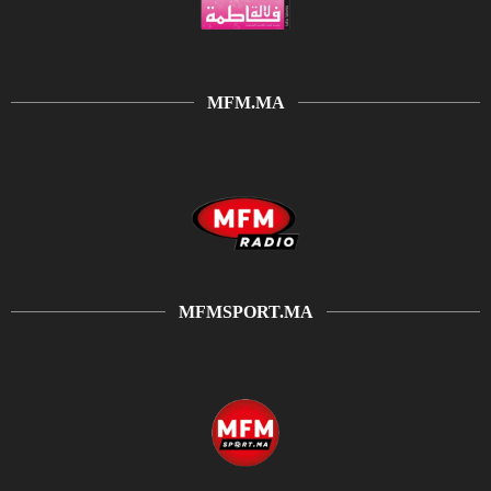
MFM.MA
MFMSPORT.MA