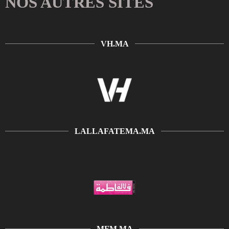
NOS AUTRES SITES
VH.MA
LALLAFATEMA.MA
MFM.MA