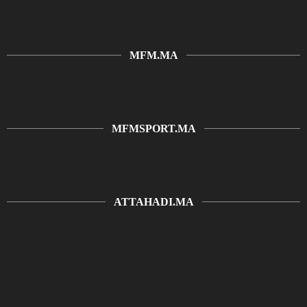
MFM.MA
MFMSPORT.MA
ATTAHADI.MA