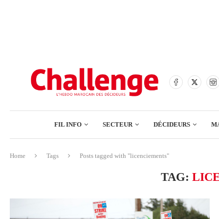
BANQUES
ASSURANCES
BOURSE
FINANCE
COMMERCE
FIL INFO
SECTEUR
DÉCIDEURS
M
TECH – NUMÉRIQUE
Home
Tags
Posts tagged with "licenciements"
BANQUES
TAG:
LIC
ASSURANCES
BOURSE
FINANCE