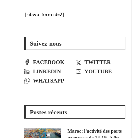
[sibwp_form id=2]
Suivez-nous
FACEBOOK
TWITTER
LINKEDIN
YOUTUBE
WHATSAPP
Postes récents
Maroc: l’activité des ports
progresse de 14,4% à fin