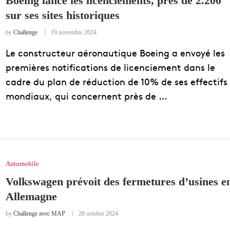
Boeing lance les licenciements, près de 2.200
sur ses sites historiques
EDUCATION
ENSEIGNEMENT
by
Challenge
19 novembre 2024
Le constructeur aéronautique Boeing a envoyé les
premières notifications de licenciement dans le
cadre du plan de réduction de 10% de ses effectifs
mondiaux, qui concernent près de …
Automobile
Volkswagen prévoit des fermetures d’usines e
Allemagne
by
Challenge avec MAP
28 octobre 2024