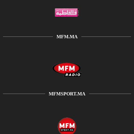
MFM.MA
MFMSPORT.MA