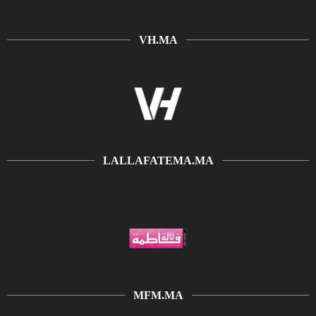
VH.MA
LALLAFATEMA.MA
MFM.MA