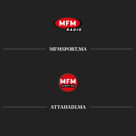
MFMSPORT.MA
ATTAHADI.MA