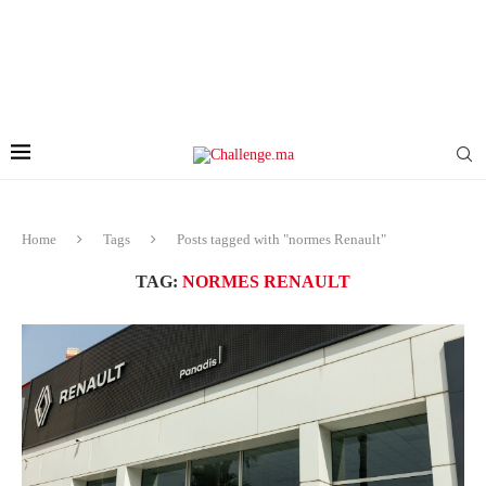
Home
Tags
Posts tagged with "normes Renault"
TAG:
NORMES RENAULT