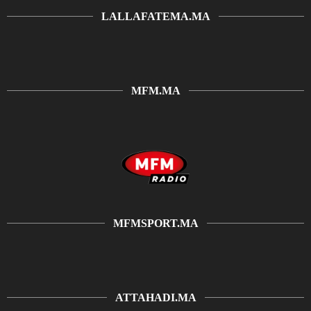
LALLAFATEMA.MA
MFM.MA
MFMSPORT.MA
ATTAHADI.MA