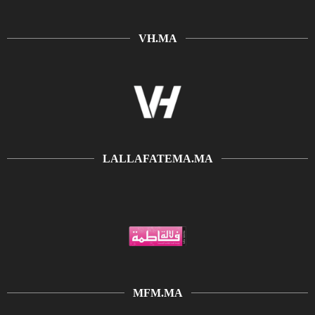
VH.MA
LALLAFATEMA.MA
MFM.MA