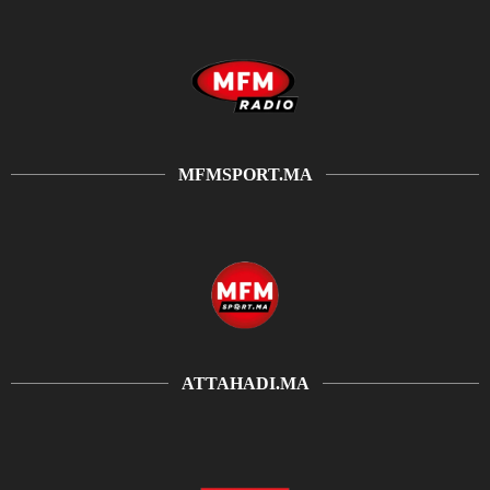
MFMSPORT.MA
ATTAHADI.MA