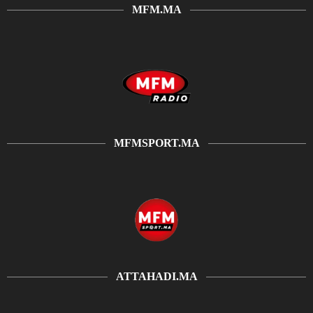
MFM.MA
MFMSPORT.MA
ATTAHADI.MA