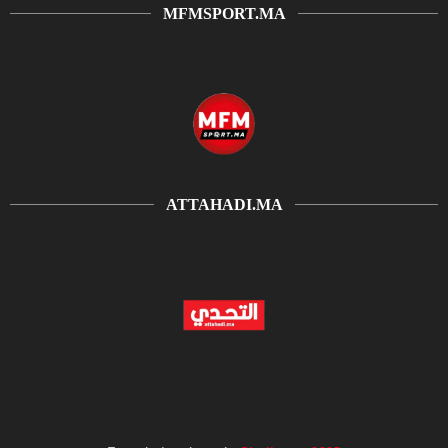
MFMSPORT.MA
ATTAHADI.MA