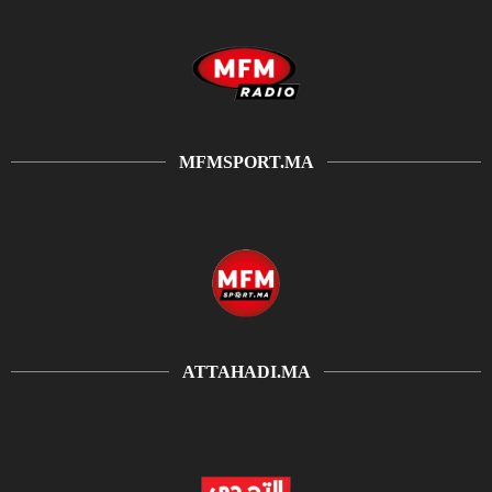
MFMSPORT.MA
ATTAHADI.MA