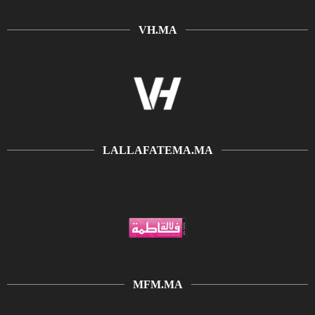
VH.MA
LALLAFATEMA.MA
MFM.MA