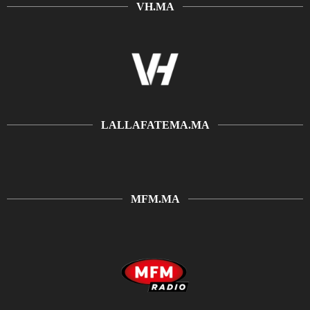
VH.MA
LALLAFATEMA.MA
MFM.MA