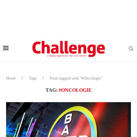
Home
Tags
Posts tagged with "#Oncologie"
TAG:
#ONCOLOGIE