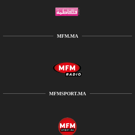
MFM.MA
MFMSPORT.MA