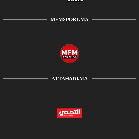
MFMSPORT.MA
ATTAHADI.MA