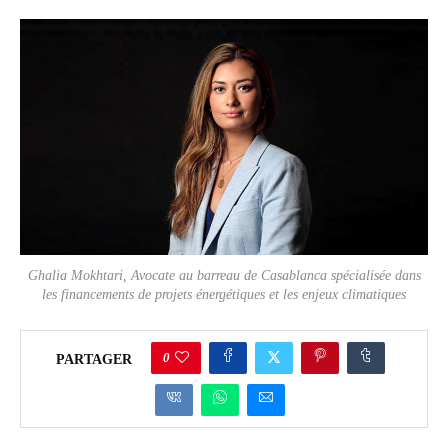
Ghalia Mokhtari, Avocate au barreau de Casablanca spécialisée dans
les financements de projets énergétiques et les enjeux climatiques
0
PARTAGER