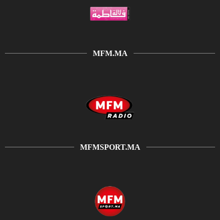
MFM.MA
MFMSPORT.MA