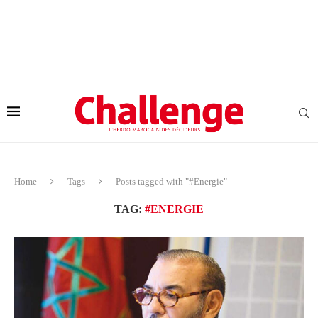
Home
Tags
Posts tagged with "#Energie"
TAG:
#ENERGIE