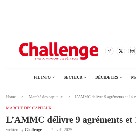
BANQUES
ASSURANCES
BOURSE
FINANCE
COMMERCE
FIL INFO
SECTEUR
DÉCIDEURS
M
TECH – NUMÉRIQUE
Home
Marché des capitaux
L’AMMC délivre 9 agréments et 14 v
BANQUES
MARCHÉ DES CAPITAUX
ASSURANCES
L’AMMC délivre 9 agréments et 
BOURSE
written by
Challenge
2 avril 2025
FINANCE