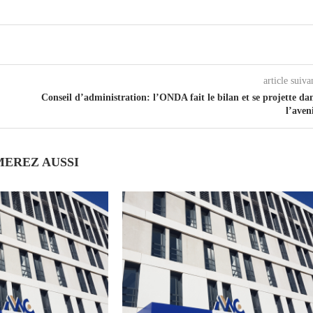
article suiva
Conseil d’administration: l’ONDA fait le bilan et se projette da
l’aven
MEREZ AUSSI