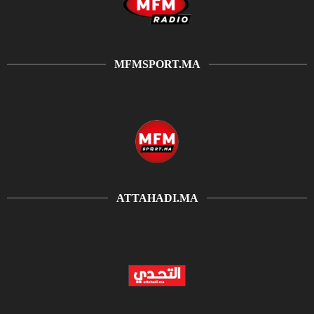
MFMSPORT.MA
ATTAHADI.MA