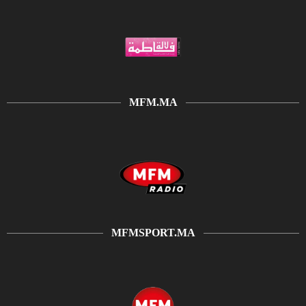
MFM.MA
MFMSPORT.MA