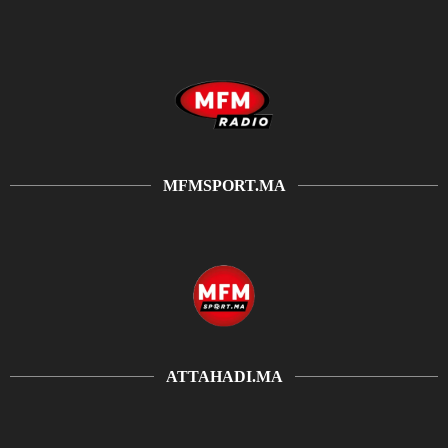
MFMSPORT.MA
ATTAHADI.MA