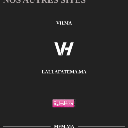
VH.MA
LALLAFATEMA.MA
MFM.MA