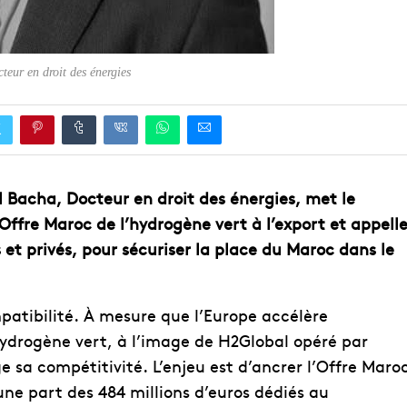
eur en droit des énergies
 Bacha, Docteur en droit des énergies, met le
’Offre Maroc de l’hydrogène vert à l’export et appell
et privés, pour sécuriser la place du Maroc dans le
ompatibilité. À mesure que l’Europe accélère
hydrogène vert, à l’image de H2Global opéré par
 sa compétitivité. L’enjeu est d’ancrer l’Offre Maro
une part des 484 millions d’euros dédiés au