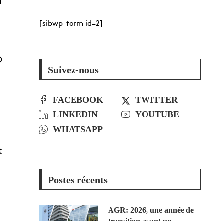
a
[sibwp_form id=2]
D
Suivez-nous
FACEBOOK
TWITTER
LINKEDIN
YOUTUBE
WHATSAPP
t
Postes récents
AGR: 2026, une année de
transition avant un