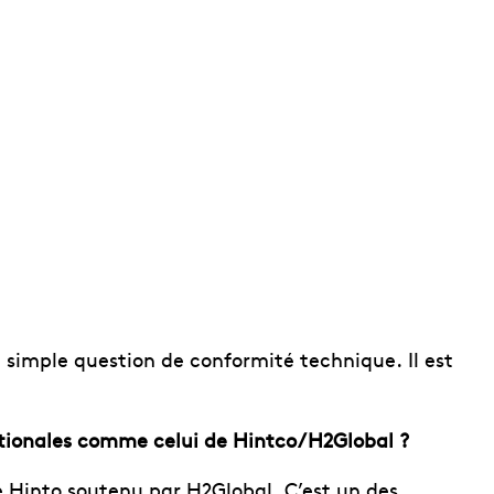
e simple question de conformité technique. Il est
tionales comme celui de Hintco/H2Global ?
 Hinto soutenu par H2Global. C’est un des