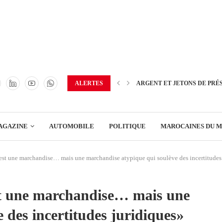
TRANSPORT
ENERGIE
IMMOBILIER
GREEN BUSINESS
EDUCATION
ALERTES
ARGENT ET JETONS DE PRÉ
ENSEIGNEMENT
AGAZINE
AUTOMOBILE
POLITIQUE
MAROCAINES DU 
DISTRIBUTION
est une marchandise… mais une marchandise atypique qui soulève des incertitudes
TRANSPORT
ENERGIE
st une marchandise… mais une
IMMOBILIER
 des incertitudes juridiques»
GREEN BUSINESS