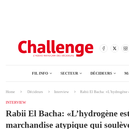
BANQUES
ASSURANCES
BOURSE
FINANCE
COMMERCE
FIL INFO
SECTEUR
DÉCIDEURS
M
TECH – NUMÉRIQUE
Home
Décideurs
Interview
Rabii El Bacha: «L’hydrogène 
BANQUES
INTERVIEW
ASSURANCES
Rabii El Bacha: «L’hydrogène e
BOURSE
marchandise atypique qui soulève
FINANCE