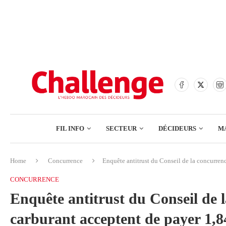
BANQUES
ASSURANCES
BOURSE
FINANCE
COMMERCE
FIL INFO
SECTEUR
DÉCIDEURS
M
TECH – NUMÉRIQUE
Home
Concurrence
Enquête antitrust du Conseil de la concurre
BANQUES
CONCURRENCE
ASSURANCES
Enquête antitrust du Conseil de l
BOURSE
carburant acceptent de payer 
FINANCE