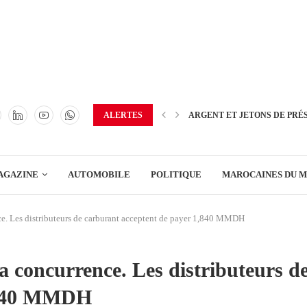
TRANSPORT
ENERGIE
IMMOBILIER
GREEN BUSINESS
EDUCATION
ALERTES
ARGENT ET JETONS DE PRÉ
ENSEIGNEMENT
AGAZINE
AUTOMOBILE
POLITIQUE
MAROCAINES DU 
DISTRIBUTION
nce. Les distributeurs de carburant acceptent de payer 1,840 MMDH
TRANSPORT
ENERGIE
a concurrence. Les distributeurs d
IMMOBILIER
1,840 MMDH
GREEN BUSINESS