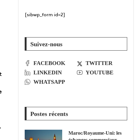
[sibwp_form id=2]
Suivez-nous
FACEBOOK
TWITTER
LINKEDIN
YOUTUBE
t
WHATSAPP
e
Postes récents
.
Maroc/Royaume-Uni: les
échanges commerciaux