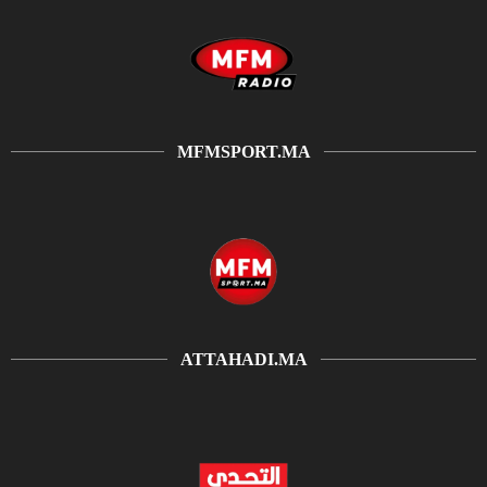
MFMSPORT.MA
ATTAHADI.MA