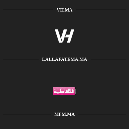
VH.MA
LALLAFATEMA.MA
MFM.MA