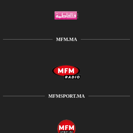
MFM.MA
MFMSPORT.MA