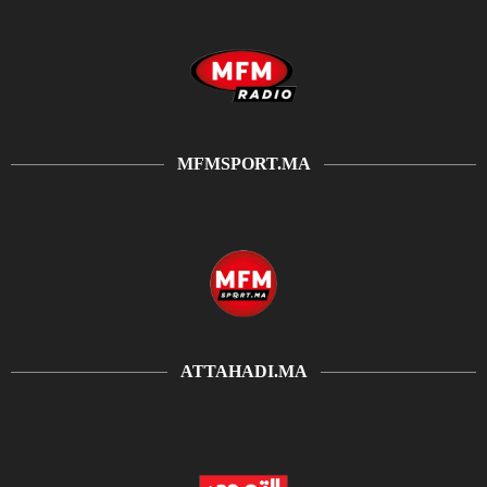
MFMSPORT.MA
ATTAHADI.MA