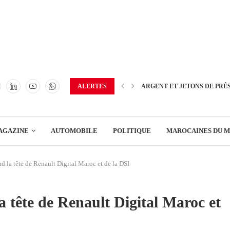
TRANSPORT
ENERGIE
IMMOBILIER
GREEN BUSINESS
EDUCATION
ALERTES
ARGENT ET JETONS DE PRÉ
ENSEIGNEMENT
AGAZINE
AUTOMOBILE
POLITIQUE
MAROCAINES DU 
DISTRIBUTION
d la tête de Renault Digital Maroc et de la DSI
TRANSPORT
ENERGIE
a tête de Renault Digital Maroc et
IMMOBILIER
GREEN BUSINESS