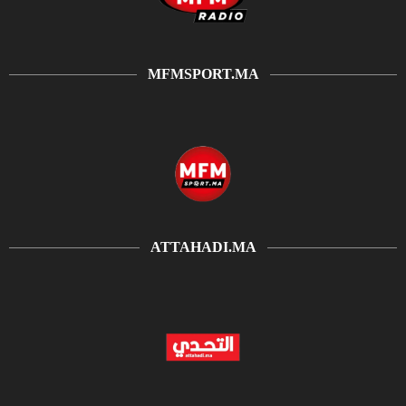
MFMSPORT.MA
ATTAHADI.MA