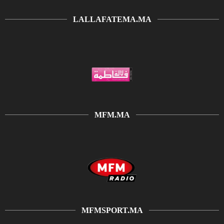
LALLAFATEMA.MA
MFM.MA
MFMSPORT.MA