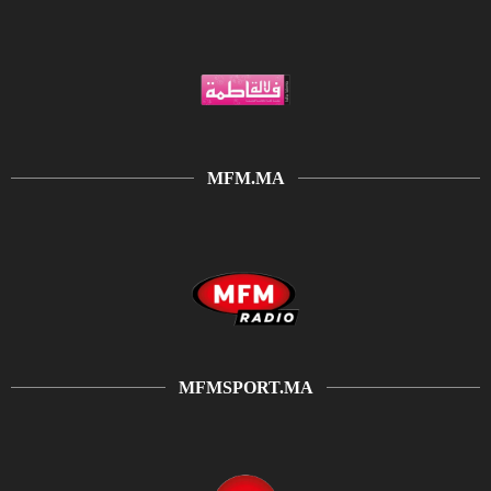
MFM.MA
MFMSPORT.MA