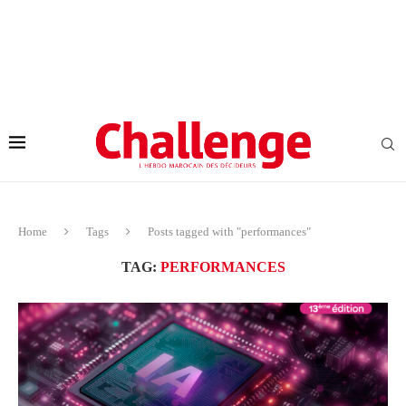
Home
Tags
Posts tagged with "performances"
TAG:
PERFORMANCES