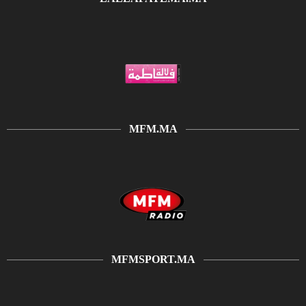
MFM.MA
MFMSPORT.MA