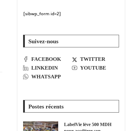
[sibwp_form id=2]
u
Suivez-nous
FACEBOOK
TWITTER
LINKEDIN
YOUTUBE
WHATSAPP
Postes récents
LabelVie lève 500 MDH
pour accélérer son