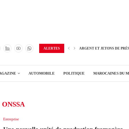
TRANSPORT
ENERGIE
IMMOBILIER
GREEN BUSINESS
EDUCATION
ALERTES
ARGENT ET JETONS DE PRÉ
ENSEIGNEMENT
AGAZINE
AUTOMOBILE
POLITIQUE
MAROCAINES DU 
DISTRIBUTION
TRANSPORT
:
ONSSA
ENERGIE
IMMOBILIER
Entreprise
GREEN BUSINESS