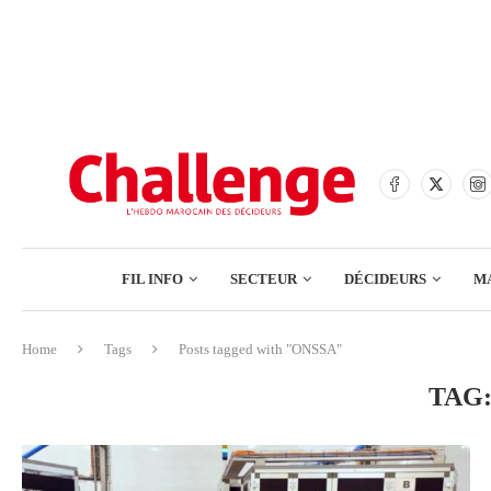
BANQUES
ASSURANCES
BOURSE
FINANCE
COMMERCE
FIL INFO
SECTEUR
DÉCIDEURS
M
TECH – NUMÉRIQUE
Home
Tags
Posts tagged with "ONSSA"
BANQUES
TAG
ASSURANCES
BOURSE
FINANCE