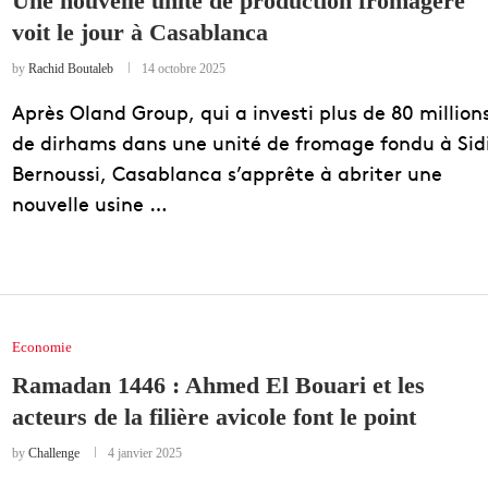
Une nouvelle unité de production fromagère
voit le jour à Casablanca
EDUCATION
ENSEIGNEMENT
by
Rachid Boutaleb
14 octobre 2025
Après Oland Group, qui a investi plus de 80 million
de dirhams dans une unité de fromage fondu à Sid
Bernoussi, Casablanca s’apprête à abriter une
nouvelle usine …
Economie
Ramadan 1446 : Ahmed El Bouari et les
acteurs de la filière avicole font le point
by
Challenge
4 janvier 2025