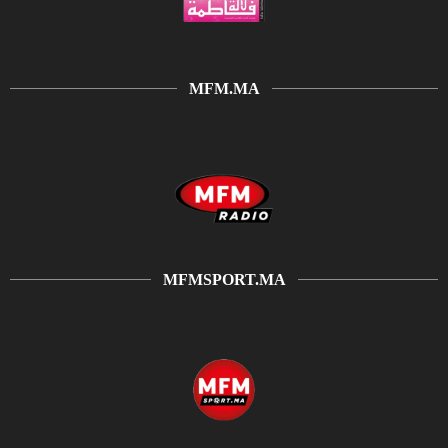
MFM.MA
MFMSPORT.MA