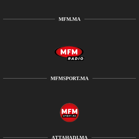
MFM.MA
MFMSPORT.MA
ATTAHADI.MA