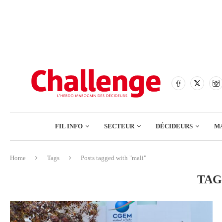
BANQUES
ASSURANCES
BOURSE
FINANCE
COMMERCE
FIL INFO
SECTEUR
DÉCIDEURS
M
TECH – NUMÉRIQUE
Home
Tags
Posts tagged with "mali"
BANQUES
TAG
ASSURANCES
BOURSE
FINANCE