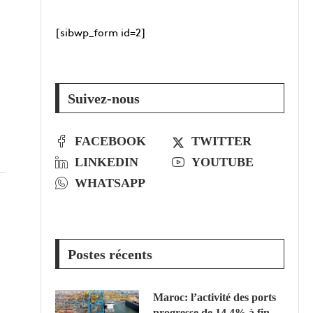
[sibwp_form id=2]
…
Suivez-nous
FACEBOOK
TWITTER
LINKEDIN
YOUTUBE
WHATSAPP
Postes récents
Maroc: l’activité des ports
progresse de 14,4% à fin