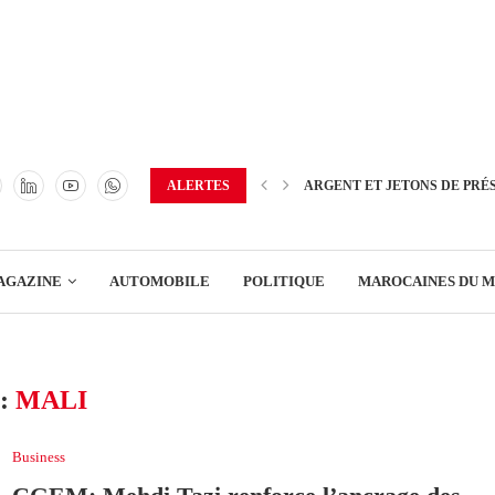
TRANSPORT
ENERGIE
IMMOBILIER
GREEN BUSINESS
EDUCATION
ALERTES
ARGENT ET JETONS DE PRÉ
ENSEIGNEMENT
AGAZINE
AUTOMOBILE
POLITIQUE
MAROCAINES DU 
DISTRIBUTION
TRANSPORT
:
MALI
ENERGIE
IMMOBILIER
Business
GREEN BUSINESS