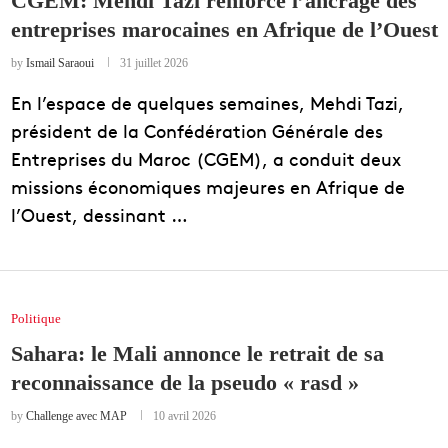
CGEM: Mehdi Tazi renforce l’ancrage des
entreprises marocaines en Afrique de l’Ouest
EDUCATION
ENSEIGNEMENT
by
Ismail Saraoui
31 juillet 2026
En l’espace de quelques semaines, Mehdi Tazi,
président de la Confédération Générale des
Entreprises du Maroc (CGEM), a conduit deux
missions économiques majeures en Afrique de
l’Ouest, dessinant …
Politique
Sahara: le Mali annonce le retrait de sa
reconnaissance de la pseudo « rasd »
by
Challenge avec MAP
10 avril 2026