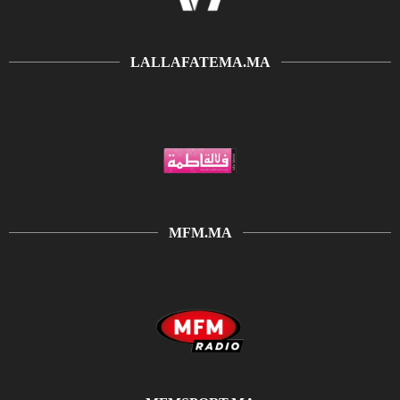
LALLAFATEMA.MA
MFM.MA