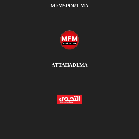
MFMSPORT.MA
ATTAHADI.MA