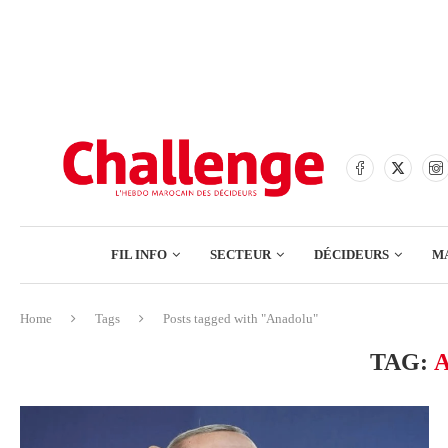
BANQUES
ASSURANCES
BOURSE
FINANCE
COMMERCE
FIL INFO
SECTEUR
DÉCIDEURS
M
TECH – NUMÉRIQUE
Home
Tags
Posts tagged with "Anadolu"
BANQUES
TAG:
ASSURANCES
BOURSE
FINANCE