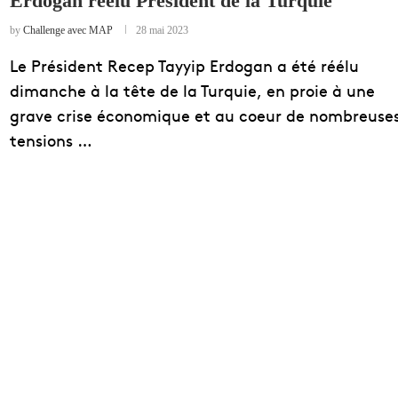
Erdogan réélu Président de la Turquie
EDUCATION
by
Challenge avec MAP
28 mai 2023
ENSEIGNEMENT
Le Président Recep Tayyip Erdogan a été réélu
dimanche à la tête de la Turquie, en proie à une
grave crise économique et au coeur de nombreuse
tensions …