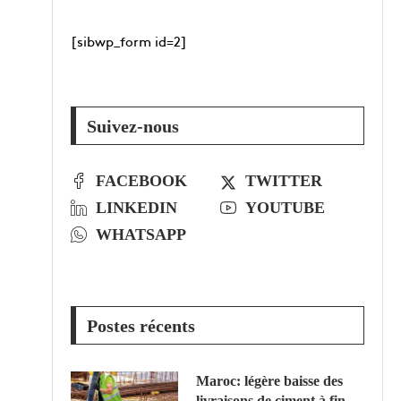
[sibwp_form id=2]
Suivez-nous
FACEBOOK
TWITTER
LINKEDIN
YOUTUBE
WHATSAPP
Postes récents
Maroc: légère baisse des
livraisons de ciment à fin