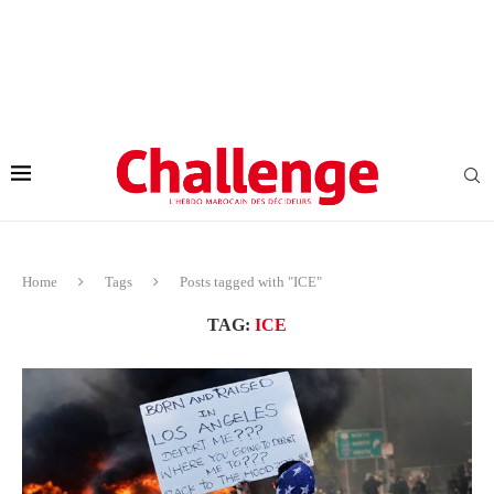
Home
Tags
Posts tagged with "ICE"
TAG:
ICE